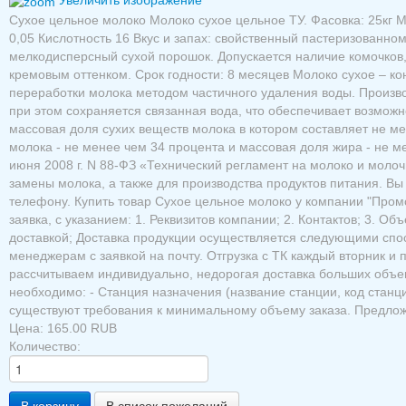
Увеличить изображение
Сухое цельное молоко Молоко сухое цельное ТУ. Фасовка: 25кг М.
0,05 Кислотность 16 Вкус и запах: свойственный пастеризованном
мелкодисперсный сухой порошок. Допускается наличие комочков,
кремовым оттенком. Срок годности: 8 месяцев Молоко сухое – ко
переработки молока методом частичного удаления воды. Произво
при этом сохраняется связанная вода, что обеспечивает возможн
массовая доля сухих веществ молока в котором составляет не м
молока - не менее чем 34 процента и массовая доля жира - не 
июня 2008 г. N 88-ФЗ «Технический регламент на молоко и моло
замены молока, а также для производства продуктов питания. Вы
телефону. Купить товар Сухое цельное молоко у компании "Промс
заявка, с указанием: 1. Реквизитов компании; 2. Контактов; 3. О
доставкой; Доставка продукции осуществляется следующими спо
менеджерам с заявкой на почту. Отгрузка с ТК каждый вторник и
рассчитываем индивидуально, недорогая доставка больших объем
необходимо: - Станция назначения (название станции, код станц
существуют требования к минимальному объему заказа. Предлож
Цена:
165.00 RUB
Количество: